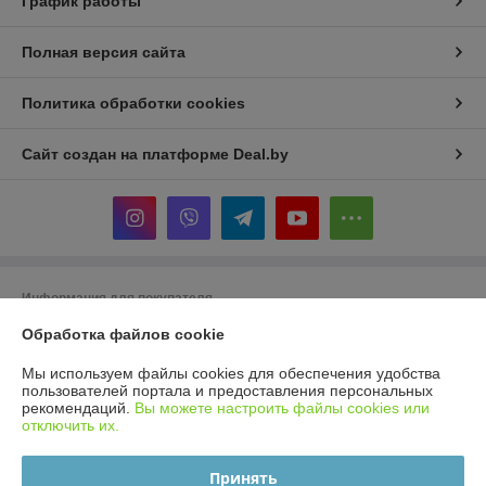
График работы
Полная версия сайта
Политика обработки cookies
Сайт создан на платформе Deal.by
Информация для покупателя
Индивидуальный предприниматель:
ИП Бойко Елена Валентиновна
Обработка файлов cookie
Минск ул. Леонида Беды д.33
Мы используем файлы cookies для обеспечения удобства
Регистрационный номер ЕГР: 193304343
пользователей портала и предоставления персональных
рекомендаций.
Вы можете настроить файлы cookies или
УНП: 193304343
отключить их.
Регистрационный орган: Минский горисполком
Принять