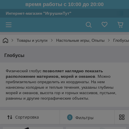
время работы с 10:00 до 20:00
Интернет-магазин "ИгрушкиТут"
Товары и услуги
Настольные игры, Опыты
Глобусы
Глобусы
Физический глобус
позволяет наглядно показать
расположение материков, морей и океанов
. Можно
приблизительно определить их координаты. На нем
нанесены холодные и теплые течения, указаны глубины
морей и океанов, высота гор и горных массивов, пустыни,
равнины и другие географические объекты.
Сортировка
0
Фильтры