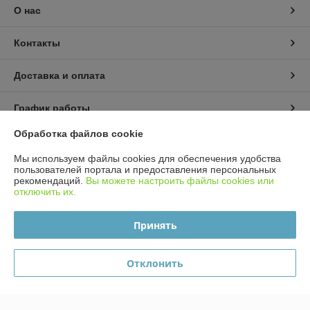
О нас
Контакты
Доставка и оплата
График работы
Обработка файлов cookie
Полная версия сайта
Мы используем файлы cookies для обеспечения удобства
пользователей портала и предоставления персональных
Политика обработки cookies
рекомендаций.
Вы можете настроить файлы cookies или
отключить их.
Сайт создан на платформе Deal.by
Принять
Отклонить
Информация для покупателя