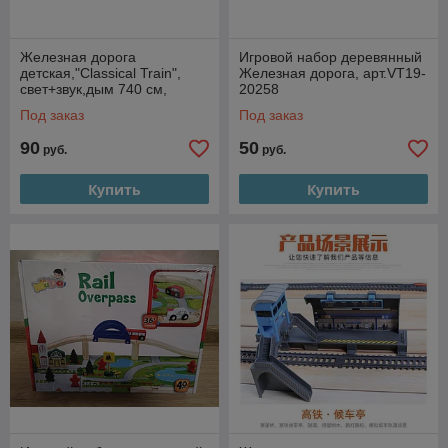
Железная дорога
Игровой набор деревянный
детская,"Classical Train",
Железная дорога, арт.VT19-
свет+звук,дым 740 см,
20258
арт.G127230\813-1
Под заказ
Под заказ
90
50
руб.
руб.
Купить
Купить