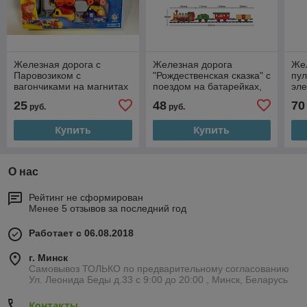
Железная дорога с
Железная дорога
Жел
Паровозиком с
"Рождественская сказка" с
пул
вагончиками на магнитах
поездом на батарейках,
эле
(работает от батареек)
свет, звук, пар
арт
25
48
70
руб.
руб.
Купить
Купить
О нас
Рейтинг не сформирован
Менее 5 отзывов за последний год
Работает с 06.08.2018
г. Минск
Самовывоз ТОЛЬКО по предварительному согласованию
Ул. Леонида Беды д.33 с 9:00 до 20:00 , Минск, Беларусь
Контакты