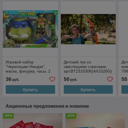
Игровой набор
Детский лук со
Дет
"Черепашки Ниндзя",
свистящими стрелами,
ком
маска, фигурка, часы, 2
арт.BT2310306(AX1020G)
70
вида , арт.XF050701
36
50
55
руб.
руб.
Купить
Купить
Акционные предложения и новинки
-60%
-25%