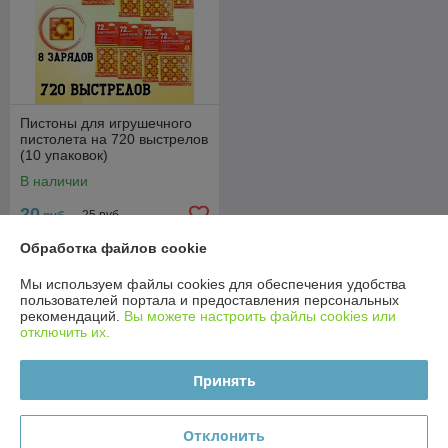
Пистоны для игрушечного
пистолета на 720 выстрелов
(10 упаковок)
В наличии
20
25 руб.
руб.
Обработка файлов cookie
Купить
Мы используем файлы cookies для обеспечения удобства
пользователей портала и предоставления персональных
О нас
рекомендаций.
Вы можете настроить файлы cookies или
отключить их.
Рейтинг не сформирован
Менее 5 отзывов за последний год
Принять
Работает с 06.08.2018
Отклонить
г. Минск