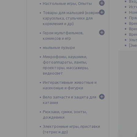
Вхо
Настольные игры, Опыты
Ист
Ном
Товары для малышей (коврик,
Пря
каруселька, стульчики для
Вре
кормления и др)
Вре
Герои мультфильмов,
Вре
комиксов и игр
Уль
[Эн
мыльные пузыри
Микрофоны, наушники,
фотоаппараты, лампы,
проекторы, массажеры,
видеосвет
Интерактивные животные и
насекомые и фигурки
Вело запчасти и защита для
катания
Рюкзаки, сумки, зонты,
дождевики
Электронные игры, приставки
(тетрис и др)