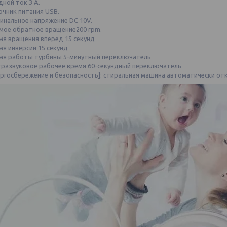
дной ток 3 A.
очник питания USB.
инальное напряжение DC 10V.
мое обратное вращение200 rpm.
мя вращения вперед 15 секунд
мя инверсии 15 секунд
мя работы турбины 5-минутный переключатель
тразвуковое рабочее время 60-секундный переключатель
ергосбережение и безопасность]: стиральная машина автоматически от