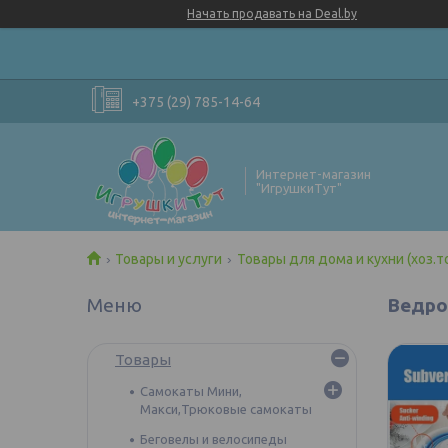
Начать продавать на Deal.by
+375 (29) 785-14-64
Интернет-магазин
"ИгрушкиТут"
Товары и услуги
Товары для дома и кухни (хоз.т
Ведро
Товары
Самокаты Мини,
Макси,Трюковые самокаты
Беговелы и велосипеды