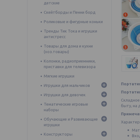
детские
Скейтборды и Пенни борд
Роликовые и фигурные коньки
Тренды Тик Тока и игрушки
антистресс
Товары для дома и кухни
(хоз.товары)
Колонки, радиоприемники,
приставки для телевизора
Мягкие игрушки
Портатив
Игрушки для мальчиков
Портати
Игрушки для девочек
Складное 
Тематические игровые
быту, на 
наборы
Примеча
Обучающие и Развивающие
Характер
игрушки
Мат
Конструкторы
Вхо