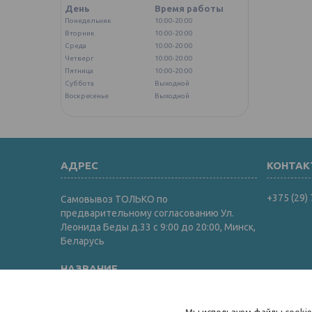
День
Время работы
Понедельник
10:00-20:00
Вторник
10:00-20:00
Среда
10:00-20:00
Четверг
10:00-20:00
Пятница
10:00-20:00
Суббота
Выходной
Воскресенье
Выходной
+375 (29)
Самовывоз ТОЛЬКО по
предварительному согласованию Ул.
Леонида Беды д.33 с 9:00 до 20:00, Минск,
Беларусь
Интернет-магазин "ИгрушкиТут"