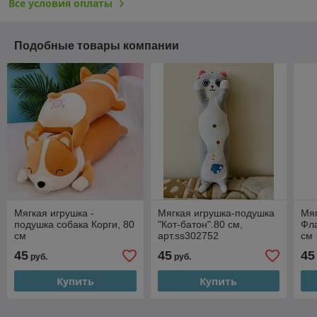
Все условия оплаты
Подобные товары компании
Мягкая игрушка -
Мягкая игрушка-подушка
Мяг
подушка собака Корги, 80
"Кот-батон".80 см,
Фла
см
арт.ss302752
см
45
45
45
руб.
руб.
Купить
Купить