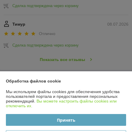
Сделка подтверждена через корзину
Тимур
08.07.2026
Отлично
Сделка подтверждена через корзину
Показать все отзывы
О нас
Обработка файлов cookie
Мы используем файлы cookies для обеспечения удобства
Контакты
пользователей портала и предоставления персональных
рекомендаций.
Вы можете настроить файлы cookies или
отключить их.
Доставка и оплата
Принять
График работы