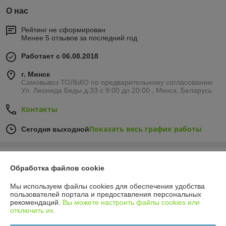
О нас
Рейтинг не сформирован
Менее 5 отзывов за последний год
Работает с 06.08.2018
г. Минск
Самовывоз ТОЛЬКО по предварительному согласованию
Ул. Леонида Беды д.33 с 9:00 до 20:00 , Минск, Беларусь
Контакты
Показать весь график работы
Сегодня выходной
Отзывы о магазине
Обработка файлов cookie
340 отзывов за всё время
Мы используем файлы cookies для обеспечения удобства
пользователей портала и предоставления персональных
иван
27.07.2026
рекомендаций.
Вы можете настроить файлы cookies или
отключить их.
Отлично