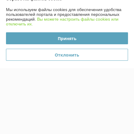
Мы используем файлы cookies для обеспечения удобства
пользователей портала и предоставления персональных
рекомендаций.
Вы можете настроить файлы cookies или
отключить их.
Принять
Отклонить
Пистоны для игрушечного
пистолета на 720 выстрелов
(10 упаковок)
В наличии
20
25 руб.
руб.
Купить
О нас
Рейтинг не сформирован
Менее 5 отзывов за последний год