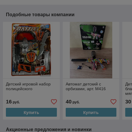
Подобные товары компании
Детский игровой набор
Автомат детский с
Дет
полицейского
орбизами, арт. M416
бла
мя
16
40
30
руб.
руб.
Купить
Купить
Акционные предложения и новинки