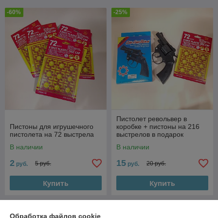
-60%
-25%
Пистолет револьвер в
Пистоны для игрушечного
коробке + пистоны на 216
пистолета на 72 выстрела
выстрелов в подарок
В наличии
В наличии
2
15
5 руб.
20 руб.
руб.
руб.
Купить
Купить
-20%
Обработка файлов cookie