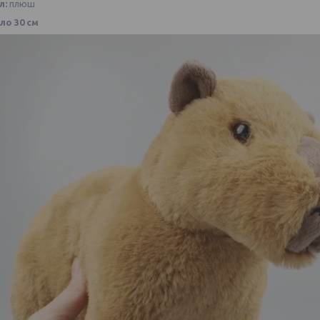
л:
плюш
ло 30 см