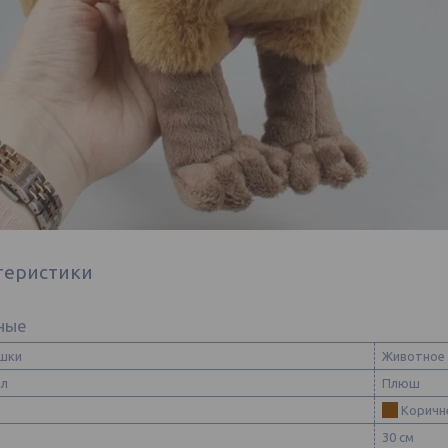
теристики
ные
ушки
Животное
ал
Плюш
Коричн
30 см