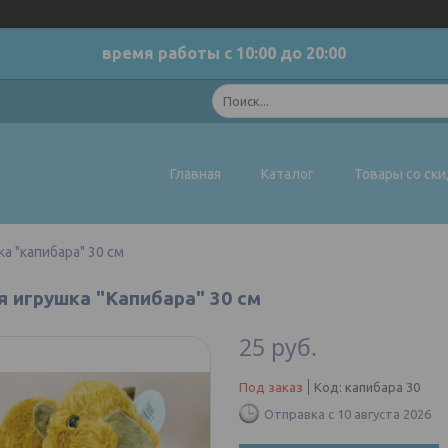
время работы с 10:00 до 20:00
Главная
Каталог
Товары со ск
а "капибара" 30 см
я игрушка "Капибара" 30 см
25
руб.
Под заказ
Код:
капибара 30
Отправка с 10 августа 2026