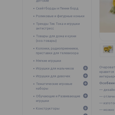
детские
Скейтборды и Пенни борд
Роликовые и фигурные коньки
Тренды Тик Тока и игрушки
антистресс
Товары для дома и кухни
(хоз.товары)
Колонки, радиоприемники,
приставки для телевизора
Мягкие игрушки
Очаровате
Игрушки для мальчиков
нравится
Игрушки для девочек
интерьер
Особенн
Тематические игровые
наборы
— дизайн
Обучающие и Развивающие
— отличн
игрушки
— изгото
Конструкторы
— можно 