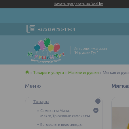
Начать продавать на Deal.by
+375 (29) 785-14-64
Интернет-магазин
"ИгрушкиТут"
Товары и услуги
Мягкие игрушки
Мягкая игрушк
Мягка
Товары
Самокаты Мини,
Макси,Трюковые самокаты
Беговелы и велосипеды