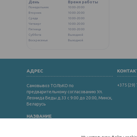
День
Время работы
Понедельник
10:00-20:00
Вторник
10:00-20:00
Среда
10:00-20:00
Четверг
10:00-20:00
Пятница
10:00-20:00
Суббота
Выходной
Воскресенье
Выходной
+375 (29)
Самовывоз ТОЛЬКО по
предварительному согласованию Ул.
Леонида Беды д.33 с 9:00 до 20:00, Минск,
Беларусь
Интернет-магазин "ИгрушкиТут"