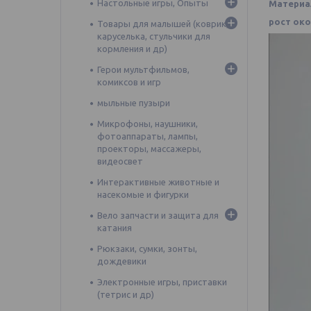
Настольные игры, Опыты
Материа
рост око
Товары для малышей (коврик,
каруселька, стульчики для
кормления и др)
Герои мультфильмов,
комиксов и игр
мыльные пузыри
Микрофоны, наушники,
фотоаппараты, лампы,
проекторы, массажеры,
видеосвет
Интерактивные животные и
насекомые и фигурки
Вело запчасти и защита для
катания
Рюкзаки, сумки, зонты,
дождевики
Электронные игры, приставки
(тетрис и др)