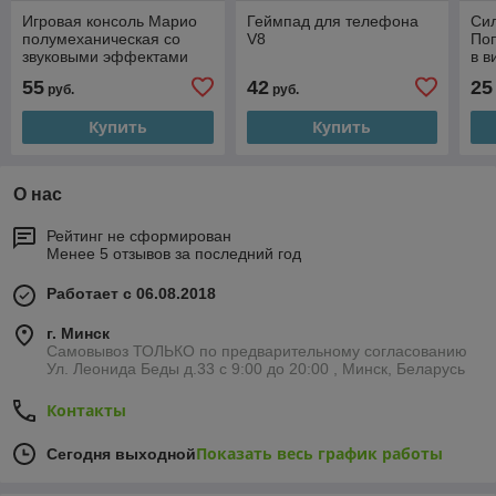
Игровая консоль Марио
Геймпад для телефона
Си
полумеханическая со
V8
Поп
звуковыми эффектами
в 
55
42
25
руб.
руб.
Купить
Купить
О нас
Рейтинг не сформирован
Менее 5 отзывов за последний год
Работает с 06.08.2018
г. Минск
Самовывоз ТОЛЬКО по предварительному согласованию
Ул. Леонида Беды д.33 с 9:00 до 20:00 , Минск, Беларусь
Контакты
Показать весь график работы
Сегодня выходной