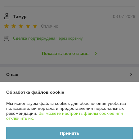
Тимур
08.07.2026
Отлично
Сделка подтверждена через корзину
Показать все отзывы
О нас
Контакты
Обработка файлов cookie
Мы используем файлы cookies для обеспечения удобства
Доставка и оплата
пользователей портала и предоставления персональных
рекомендаций.
Вы можете настроить файлы cookies или
отключить их.
График работы
Принять
Полная версия сайта