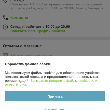
г. Минск
Самовывоз ТОЛЬКО по предварительному согласованию
Ул. Леонида Беды д.33 с 9:00 до 20:00 , Минск, Беларусь
Контакты
Сегодня работает с 10:00 до 20:00
Показать весь график работы
Отзывы о магазине
340 отзывов за всё время
Обработка файлов cookie
иван
27.07.2026
Мы используем файлы cookies для обеспечения удобства
Отлично
пользователей портала и предоставления персональных
рекомендаций.
Вы можете настроить файлы cookies или
Сделка подтверждена через корзину
отключить их.
Принять
Тимур
08.07.2026
Отлично
Отклонить