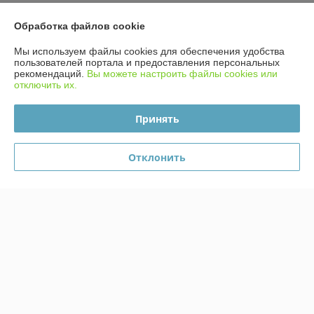
Контакты
Обработка файлов cookie
Мы используем файлы cookies для обеспечения удобства
Доставка и оплата
пользователей портала и предоставления персональных
рекомендаций.
Вы можете настроить файлы cookies или
График работы
отключить их.
Принять
Полная версия сайта
Политика обработки cookies
Отклонить
Сайт создан на платформе Deal.by
Информация для покупателя
Индивидуальный предприниматель:
ИП Бойко Елена Валентиновна
Минск ул. Леонида Беды д.33