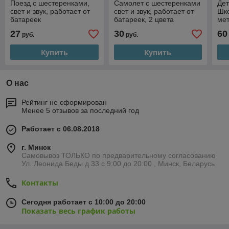
Поезд с шестеренками,
Самолет с шестеренками
Де
свет и звук, работает от
свет и звук, работает от
Шк
батареек
батареек, 2 цвета
мет
и с
27
30
60
руб.
руб.
Ин
Купить
Купить
О нас
Рейтинг не сформирован
Менее 5 отзывов за последний год
Работает с 06.08.2018
г. Минск
Самовывоз ТОЛЬКО по предварительному согласованию
Ул. Леонида Беды д.33 с 9:00 до 20:00 , Минск, Беларусь
Контакты
Сегодня работает с 10:00 до 20:00
Показать весь график работы