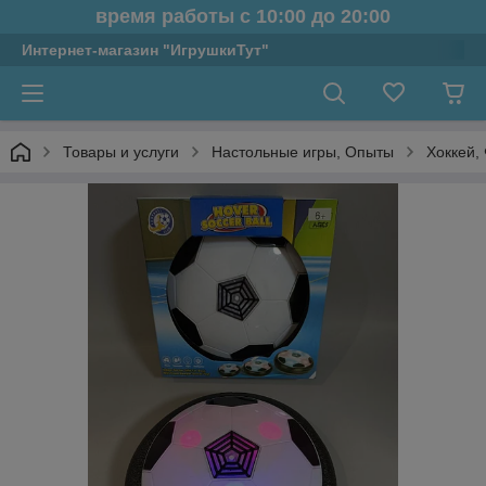
время работы с 10:00 до 20:00
Интернет-магазин "ИгрушкиТут"
Товары и услуги
Настольные игры, Опыты
Хоккей,