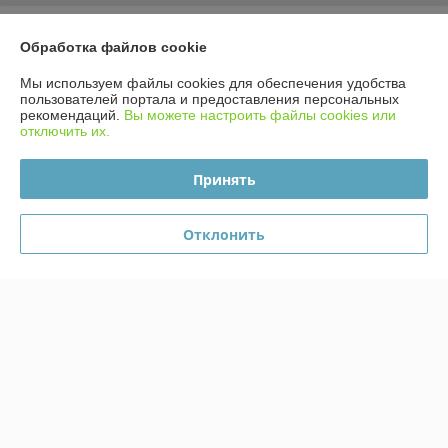
Отзывы о магазине
Обработка файлов cookie
340 отзывов за всё время
Мы используем файлы cookies для обеспечения удобства
пользователей портала и предоставления персональных
иван
27.07.2026
рекомендаций.
Вы можете настроить файлы cookies или
отключить их.
Отлично
Принять
Сделка подтверждена через корзину
Отклонить
Тимур
08.07.2026
Отлично
Сделка подтверждена через корзину
Показать все отзывы
О нас