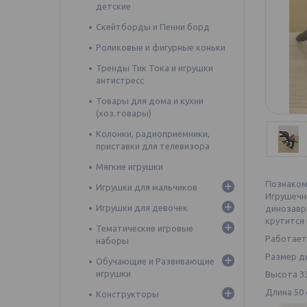
детские
Скейтборды и Пенни борд
Роликовые и фигурные коньки
Тренды Тик Тока и игрушки
антистресс
Товары для дома и кухни
(хоз.товары)
Колонки, радиоприемники,
приставки для телевизора
Мягкие игрушки
Познакомь
Игрушки для мальчиков
Игрушечны
Игрушки для девочек
динозавро
крутится 
Тематические игровые
Работает 
наборы
Размер д
Обучающие и Развивающие
игрушки
Высота 3
Длина 50 
Конструкторы