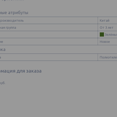
ные атрибуты
производитель
Китай
ная группа
От 3 лет
Зелёны
ие
Новое
вка
а
Полиэтиле
мация для заказа
руб.