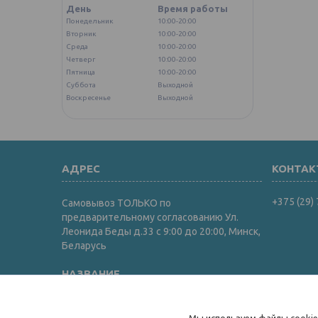
День
Время работы
Понедельник
10:00-20:00
Вторник
10:00-20:00
Среда
10:00-20:00
Четверг
10:00-20:00
Пятница
10:00-20:00
Суббота
Выходной
Воскресенье
Выходной
+375 (29)
Самовывоз ТОЛЬКО по
предварительному согласованию Ул.
Леонида Беды д.33 с 9:00 до 20:00, Минск,
Беларусь
Интернет-магазин "ИгрушкиТут"