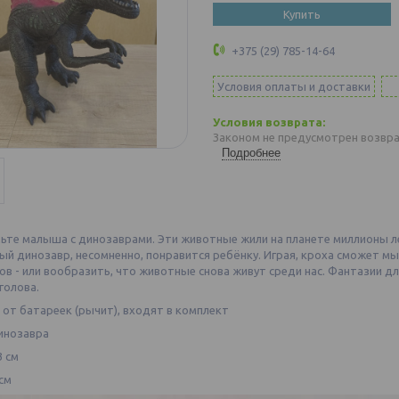
Купить
+375 (29) 785-14-64
Условия оплаты и доставки
Законом не предусмотрен возвра
Подробнее
те малыша с динозаврами. Эти животные жили на планете миллионы лет
й динозавр, несомненно, понравится ребёнку. Играя, кроха сможет мы
в - или вообразить, что животные снова живут среди нас. Фантазии д
голова.
от батареек (рычит), входят в комплект
инозавра
3 см
см