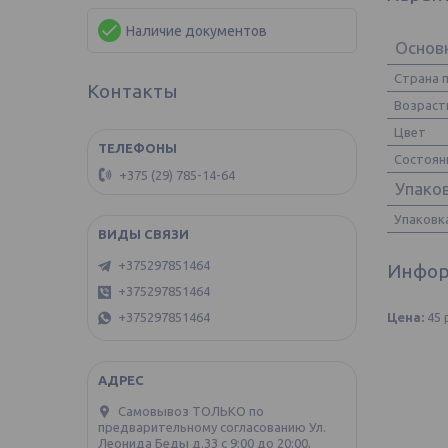
Наличие документов
Основ
Страна 
Контакты
Возраст
Цвет
Состоян
+375 (29) 785-14-64
Упако
Упаковк
+375297851464
Инфор
+375297851464
Цена:
45
+375297851464
Самовывоз ТОЛЬКО по
предварительному согласованию Ул.
Леонида Беды д.33 с 9:00 до 20:00,