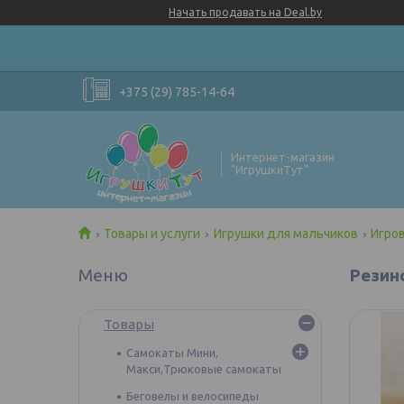
Начать продавать на Deal.by
+375 (29) 785-14-64
Интернет-магазин
"ИгрушкиТут"
Товары и услуги
Игрушки для мальчиков
Игро
Резин
Товары
Самокаты Мини,
Макси,Трюковые самокаты
Беговелы и велосипеды