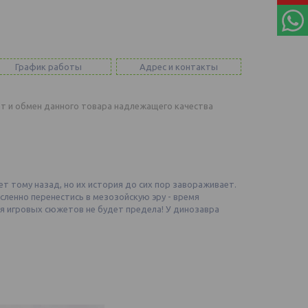
График работы
Адрес и контакты
т и обмен данного товара надлежащего качества
 тому назад, но их история до сих пор завораживает.
сленно перенестись в мезозойскую эру - время
ля игровых сюжетов не будет предела! У динозавра