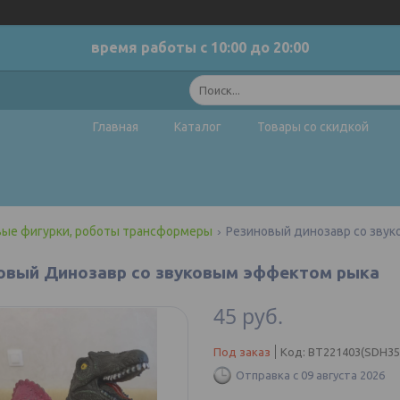
время работы с 10:00 до 20:00
Главная
Каталог
Товары со скидкой
вые фигурки, роботы трансформеры
Резиновый динозавр со зву
овый Динозавр со звуковым эффектом рыка
45
руб.
Под заказ
Код:
BT221403(SDH35
Отправка с 09 августа 2026