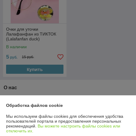
Очки для уточки
Лалафанфан из ТИКТОК
(Lalafanfan duck)
В наличии
5
15 руб.
руб.
Купить
О нас
Рейтинг не сформирован
Менее 5 отзывов за последний год
Обработка файлов cookie
Работает с 06.08.2018
Мы используем файлы cookies для обеспечения удобства
пользователей портала и предоставления персональных
г. Минск
рекомендаций.
Вы можете настроить файлы cookies или
Самовывоз ТОЛЬКО по предварительному согласованию
отключить их.
Ул. Леонида Беды д.33 с 9:00 до 20:00 , Минск, Беларусь