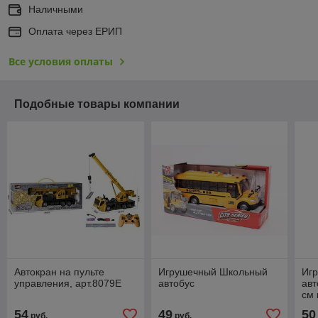
Наличными
Оплата через ЕРИП
Все условия оплаты
Подобные товары компании
Автокран на пульте
Игрушечный Школьный
Иг
управления, арт.8079E
автобус
авт
см
54
49
50
руб.
руб.