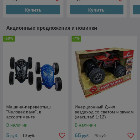
Купить
Купить
Акционные предложения и новинки
-50%
-7%
Машина-перевёртыш
Инерционный Джип
"Человек паук", в
вездеход со светом и звуком
ассортименте
(масштаб 1:12)
В наличии
В наличии
5
65
10 руб.
70 руб.
руб.
руб.