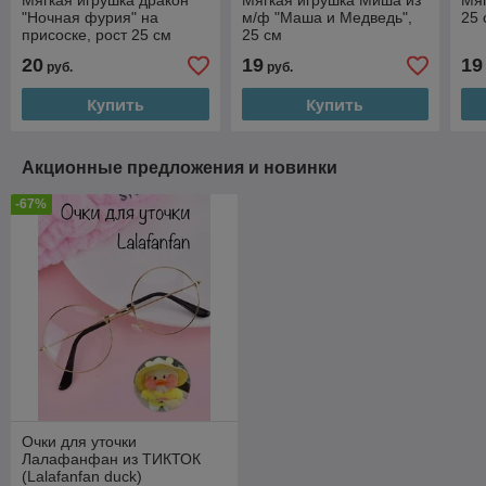
Мягкая игрушка дракон
Мягкая игрушка Миша из
Мяг
"Ночная фурия" на
м/ф "Маша и Медведь",
25 
присоске, рост 25 см
25 см
20
19
19
руб.
руб.
Купить
Купить
Акционные предложения и новинки
-67%
Очки для уточки
Лалафанфан из ТИКТОК
(Lalafanfan duck)