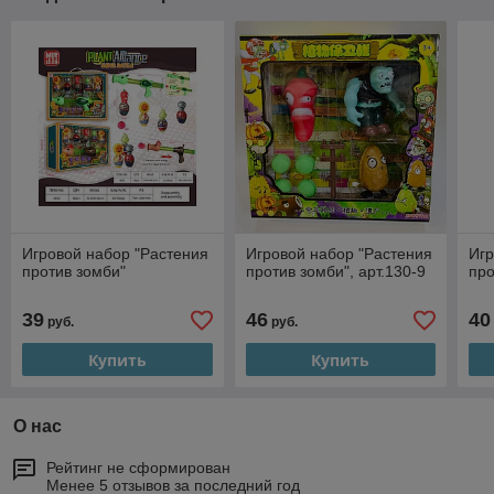
Игровой набор "Растения
Игровой набор "Растения
Игр
против зомби"
против зомби", арт.130-9
про
39
46
40
руб.
руб.
Купить
Купить
О нас
Рейтинг не сформирован
Менее 5 отзывов за последний год