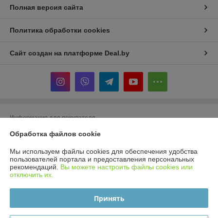
Полная версия сайта
Политика обработки cookies
Сайт создан на платформе Deal.by
Информация для покупателя
Индивидуальный предприниматель:
ИП Бойко Елена Валентиновна
Обработка файлов cookie
Минск ул. Леонида Беды д.33
Мы используем файлы cookies для обеспечения удобства
Регистрационный номер ЕГР: 193304343
пользователей портала и предоставления персональных
рекомендаций.
Вы можете настроить файлы cookies или
УНП: 193304343
отключить их.
Регистрационный орган: Минский горисполком
Принять
Дата регистрации компании: 02.09.2019
Ссылка на свидетельство/лицензию