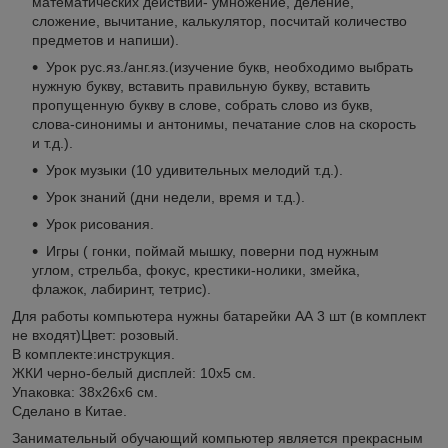
математических действий- умножение, деление,
сложение, вычитание, калькулятор, посчитай количество
предметов и напиши).
Урок рус.яз./анг.яз.(изучение букв, необходимо выбрать
нужную букву, вставить правильную букву, вставить
пропущенную букву в слове, собрать слово из букв,
слова-синонимы и антонимы, печатание слов на скорость
и т.д.).
Урок музыки (10 удивительных мелодий т.д.).
Урок знаний (дни недели, время и т.д.).
Урок рисования.
Игры ( гонки, поймай мышку, поверни под нужным
углом, стрельба, фокус, крестики-нолики, змейка,
флажок, лабиринт, тетрис).
Для работы компьютера нужны батарейки АА 3 шт (в комплект
не входят)Цвет: розовый.
В комплекте:инструкция.
ЖКИ черно-белый дисплей: 10x5 см.
Упаковка: 38x26x6 см.
Сделано в Китае.
Занимательный обучающий компьютер является прекрасным