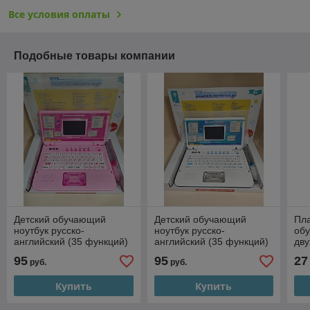
Все условия оплаты
Подобные товары компании
Детский обучающий
Детский обучающий
Пла
ноутбук русско-
ноутбук русско-
об
английский (35 функций)
английский (35 функций)
дву
с мышкой, арт.7005
с мышкой, арт.7005
анг
95
95
27
руб.
руб.
розовый
голубой
89
Купить
Купить