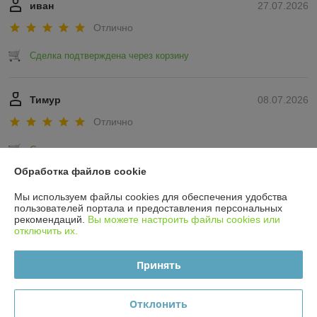
иван
27.07.2026
Отлично
Сделка подтверждена через корзину
Тимур
08.07.2026
Отлично
Сделка подтверждена через корзину
Обработка файлов cookie
Показать все отзывы
Мы используем файлы cookies для обеспечения удобства
пользователей портала и предоставления персональных
рекомендаций.
Вы можете настроить файлы cookies или
отключить их.
О нас
Принять
Контакты
Доставка и оплата
Отклонить