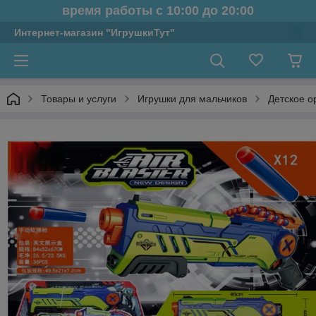
время работы с 10:00 до 20:00
Интернет-магазин "ИгрушкиТут"
Товары и услуги
Игрушки для мальчиков
Детское о