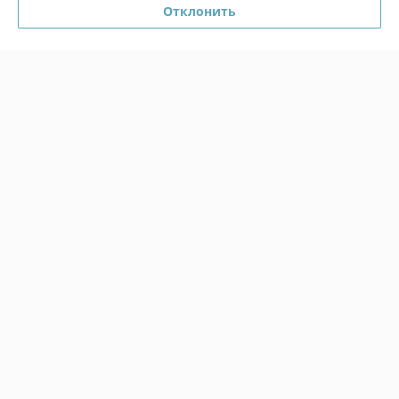
Отклонить
Тимур
08.07.2026
Отлично
Сделка подтверждена через корзину
Показать все отзывы
О нас
Контакты
Доставка и оплата
График работы
Полная версия сайта