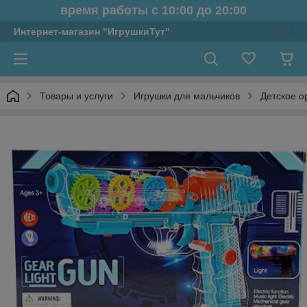
время работы с 10:00 до 20:00
Интернет-магазин "ИгрушкиТут"
Товары и услуги
Игрушки для мальчиков
Детское о