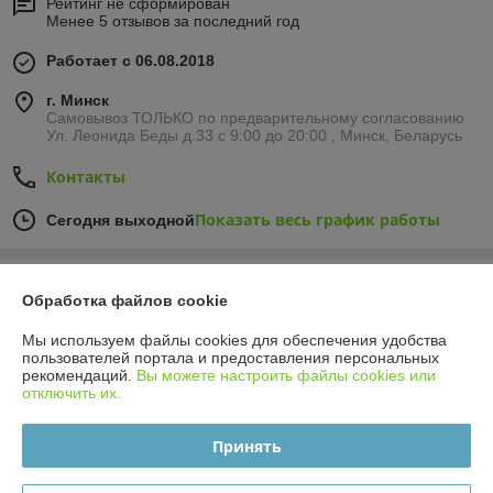
Рейтинг не сформирован
Менее 5 отзывов за последний год
Работает с 06.08.2018
г. Минск
Самовывоз ТОЛЬКО по предварительному согласованию
Ул. Леонида Беды д.33 с 9:00 до 20:00 , Минск, Беларусь
Контакты
Показать весь график работы
Сегодня выходной
Отзывы о магазине
Обработка файлов cookie
340 отзывов за всё время
Мы используем файлы cookies для обеспечения удобства
пользователей портала и предоставления персональных
рекомендаций.
Вы можете настроить файлы cookies или
иван
27.07.2026
отключить их.
Отлично
Принять
Сделка подтверждена через корзину