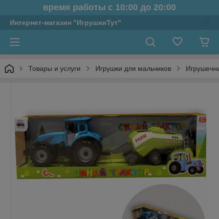
время работы с 10:00 до 20:00
Интернет-магазин "ИгрушкиТут"
Товары и услуги
Игрушки для мальчиков
Игрушечны