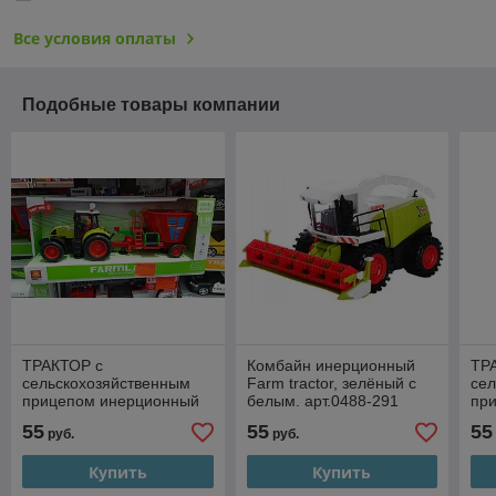
Все условия оплаты
Подобные товары компании
ТРАКТОР с
Комбайн инерционный
ТР
сельскохозяйственным
Farm tractor, зелёный с
се
прицепом инерционный
белым. арт.0488-291
пр
со светом и звуком
со 
55
55
55
руб.
руб.
Купить
Купить