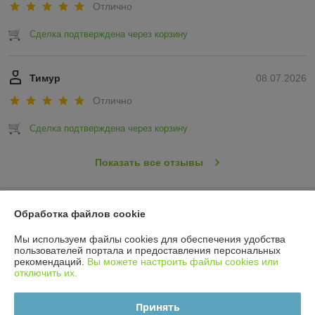
Отлично
Сделка подтверждена через корзину
Тимур
08.07.2026
Отлично
Сделка подтверждена через корзину
Показать все отзывы
О нас
Обработка файлов cookie
Мы используем файлы cookies для обеспечения удобства
Контакты
пользователей портала и предоставления персональных
рекомендаций.
Вы можете настроить файлы cookies или
отключить их.
Доставка и оплата
Принять
График работы