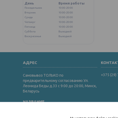
День
Время работы
Понедельник
10:00-20:00
Вторник
10:00-20:00
Среда
10:00-20:00
Четверг
10:00-20:00
Пятница
10:00-20:00
Суббота
Выходной
Воскресенье
Выходной
+375 (29)
Самовывоз ТОЛЬКО по
предварительному согласованию Ул.
Леонида Беды д.33 с 9:00 до 20:00, Минск,
Беларусь
Интернет-магазин "ИгрушкиТут"