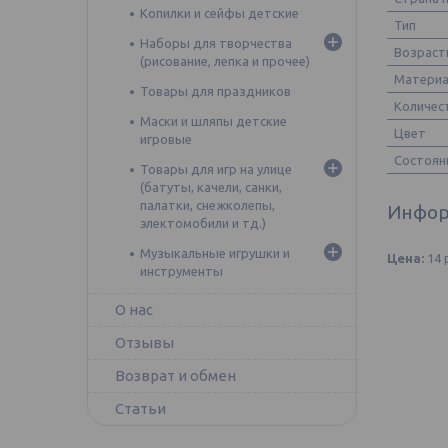
Копилки и сейфы детские
Тип
Наборы для творчества
Возраст
(рисование, лепка и прочее)
Матери
Товары для праздников
Количес
Маски и шляпы детские
Цвет
игровые
Состоян
Товары для игр на улице
(батуты, качели, санки,
палатки, снежколепы,
Инфор
электомобили и тд.)
Музыкальные игрушки и
Цена:
14
инструменты
О нас
Отзывы
Возврат и обмен
Статьи