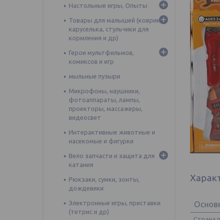
Настольные игры, Опыты
Товары для малышей (коврик,
каруселька, стульчики для
кормления и др)
Герои мультфильмов,
комиксов и игр
мыльные пузыри
Микрофоны, наушники,
фотоаппараты, лампы,
проекторы, массажеры,
видеосвет
Интерактивные животные и
насекомые и фигурки
Вело запчасти и защита для
катания
Харак
Рюкзаки, сумки, зонты,
дождевики
Электронные игры, приставки
Основ
(тетрис и др)
Страна 