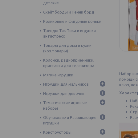
детские
Скейтборды и Пенни борд
Роликовые и фигурные коньки
Тренды Тик Тока и игрушки
антистресс
Товары для дома и кухни
(хоз.товары)
Колонки, радиоприемники,
приставки для телевизора
Набор инс
Мягкие игрушки
помощи с
Игрушки для мальчиков
ключ, но
Характе
Игрушки для девочек
Наб
Тематические игровые
Рек
наборы
Стр
Обучающие и Развивающие
Раз
игрушки
Конструкторы