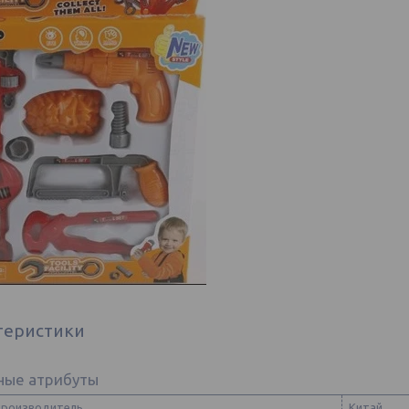
теристики
ные атрибуты
производитель
Китай