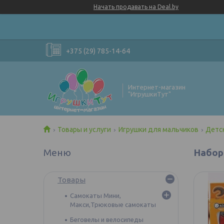
Начать продавать на Deal.by
+375 (29) 785-14-64
Интернет-магазин
"ИгрушкиТут"
Товары и услуги
Игрушки для мальчиков
Детс
Набор 
Товары
Самокаты Мини,
Макси,Трюковые самокаты
Беговелы и велосипеды