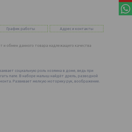
График работы
Адрес и контакты
т и обмен данного товара надлежащего качества
ваивает социальную роль хозяина в доме, ведь при
ать папе. В наборе малыш найдёт дрель, разводной
монта. Развивает мелкую моторику рук, воображение.