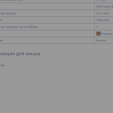
Мастерска
ная группа
От 3 лет
ал
Пластик
тво предметов в наборе
7
Разные
ие
Новое
мация для заказа
руб.