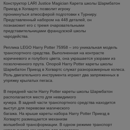
Конструктор LARI Justice Magician Карета школы Шармбатон
Приезд в Хогвартс позволит игроку
проникнуться атмосферой подготовки к Турниру.
Представленный набором на 448 деталей, он
познакомит его с тремя очаровательными
представительницами французской школы
чародейства.
Реплика LEGO Harry Potter 75958 – это уникальная модель
транспортного средства. Выполненная на контрасте
коричневого и голубого цвета, она украшается узорами из
позолоченного прута. Опорой Harry Potter кареты школы
Шармбатон Приезд в Хогвартс служат разноразмерные колеса.
Роль двигательного инструмента играют два запряженных в
упряжку крылатых пегаса.
В передней части Harry Potter кареты школы Шармбатон
располагается место для невидимого
кучера. В задней части транспортного средства находится
выступ для перевозки магического
багажа. На крыше кареты набора Harry Potter Приезд в
Хогвартс размещается механизм
волшебной трансформации. В одном режиме транспорт
используется как карета для перевозки