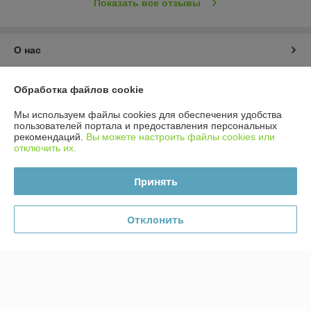
Показать все отзывы
О нас
Контакты
Обработка файлов cookie
Мы используем файлы cookies для обеспечения удобства
Доставка и оплата
пользователей портала и предоставления персональных
рекомендаций.
Вы можете настроить файлы cookies или
График работы
отключить их.
Принять
Полная версия сайта
Политика обработки cookies
Отклонить
Сайт создан на платформе Deal.by