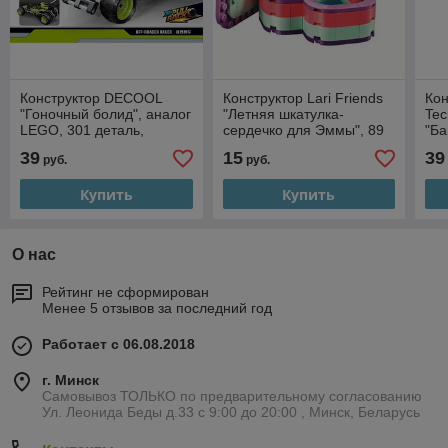
Конструктор DECOOL
Конструктор Lari Friends
Ко
"Гоночный болид", аналог
"Летняя шкатулка-
Tec
LEGO, 301 деталь,
сердечко для Эммы", 89
"Ба
арт.3805
деталей, аналог LEGO,
227
39
15
39
руб.
руб.
арт.11366
Купить
Купить
О нас
Рейтинг не сформирован
Менее 5 отзывов за последний год
Работает с 06.08.2018
г. Минск
Самовывоз ТОЛЬКО по предварительному согласованию
Ул. Леонида Беды д.33 с 9:00 до 20:00 , Минск, Беларусь