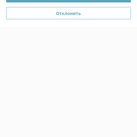
Показать все отзывы
Отклонить
О нас
Контакты
Доставка и оплата
График работы
Полная версия сайта
Политика обработки cookies
Сайт создан на платформе Deal.by