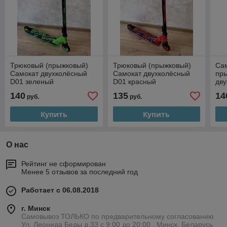
Трюковый (прыжковый)
Трюковый (прыжковый)
Сам
Самокат двухколёсный
Самокат двухколёсный
пр
D01 зеленый
D01 красный
дв
Ал
140
135
14
руб.
руб.
Купить
Купить
О нас
Рейтинг не сформирован
Менее 5 отзывов за последний год
Работает с 06.08.2018
г. Минск
Самовывоз ТОЛЬКО по предварительному согласованию
Ул. Леонида Беды д.33 с 9:00 до 20:00 , Минск, Беларусь