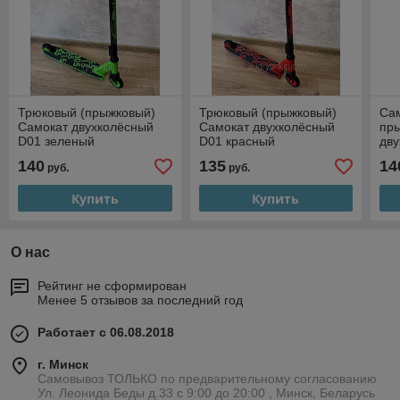
Трюковый (прыжковый)
Трюковый (прыжковый)
Сам
Самокат двухколёсный
Самокат двухколёсный
пр
D01 зеленый
D01 красный
дв
Ал
140
135
14
руб.
руб.
Купить
Купить
О нас
Рейтинг не сформирован
Менее 5 отзывов за последний год
Работает с 06.08.2018
г. Минск
Самовывоз ТОЛЬКО по предварительному согласованию
Ул. Леонида Беды д.33 с 9:00 до 20:00 , Минск, Беларусь