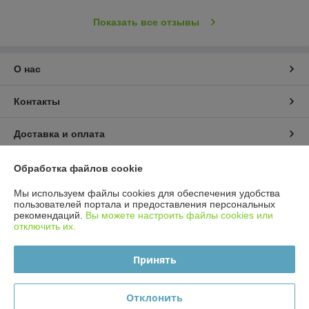
Показать все отзывы
О нас
Контакты
Доставка и оплата
График работы
Обработка файлов cookie
Мы используем файлы cookies для обеспечения удобства
Полная версия сайта
пользователей портала и предоставления персональных
рекомендаций.
Вы можете настроить файлы cookies или
отключить их.
Политика обработки cookies
Принять
Сайт создан на платформе Deal.by
Отклонить