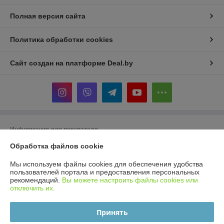
Полная версия сайта
Политика обработки cookies
Сайт создан на платформе Deal.by
Информация для покупателя
Индивидуальный предприниматель:
ИП Бойко Елена Валентиновна
Обработка файлов cookie
Минск ул. Леонида Беды д.33
Мы используем файлы cookies для обеспечения удобства
Регистрационный номер ЕГР: 193304343
пользователей портала и предоставления персональных
рекомендаций.
Вы можете настроить файлы cookies или
УНП: 193304343
отключить их.
Регистрационный орган: Минский горисполком
Принять
Дата регистрации компании: 02.09.2019